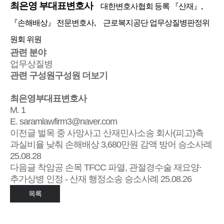
최은영 부대표변호사
대한변호사협회 등록 『산재』,
『손해배상』 전문변호사, 근로복지공단 업무상질병판정위
원회 위원
관련 분야
업무상질병
관련 구성원
구성원 더보기
최은영
부대표변호사
M. 1
E. saramlawfirm3@naver.com
이전글
벌목 중 사망사고 산재민사소송 회사(피고)측
과실비율 낮춰 손해배상 3,680만원 감액 방어 승소사례
25.08.28
다음글
착암공 손목 TFCC 파열, 관절경수술 재요양·
추가상병 인정 - 산재 행정소송 승소사례
25.08.26
목록