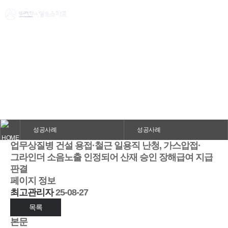
성공사례
의뢰인의 고민을 정확하게 해결해드립니다.
성공사례
성공사례
업무상질병
건설 용접·철근 일용직 난청, 가스압접·
그라인더 소음노출 인정되어 산재 승인 장해급여 지급
판결
페이지 정보
최고관리자
25-08-27
목록
본문