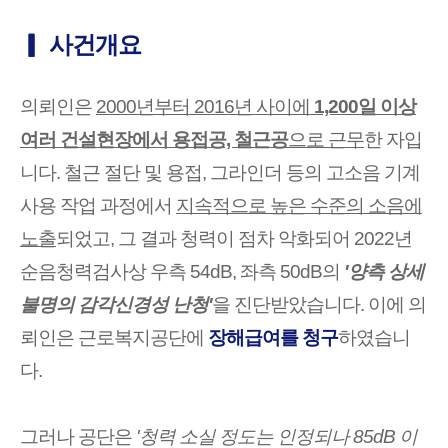
▎ 사건개요
의뢰인은
2000년부터 2016년 사이에
1,200일 이상
여러 건설현장에서 용접공, 철근공
으로 근무
한 자입
니다. 철근 절단 및 용접, 그라인더 등의 고소음 기계
사용 작업 과정에서
지속적으로
높은 수준의 소음에
노출
되었고, 그 결과 청력이 점차 악화되어 2022년
순음청력검사상 우측 54dB, 좌측 50dB의
'양측 상세
불명의 감각신경성 난청'
을 진단받았습니다. 이에 의
뢰인은 근로복지공단에
장해급여를 청구
하였습니
다.
그러나 공단은
'청력 소실 정도는 인정되나 85dB 이