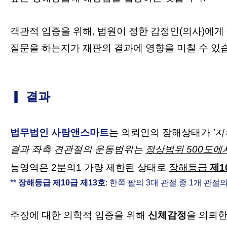
객관적 입증을 위해, 법원이 정한 감정인(의사)에게
질문을 하는지가 재판의 결과에 영향을 미칠 수 있
▎ 결과
법무법인 사람앤스마트
는 의뢰인의
장해상태가
'
결과 좌측 견관절의 운동범위는
정상범위 500도에서
능영역은 2분의1 가량 제한된 상태로
장해등급
제1
**
장해등급 제10급 제13호
:
한쪽 팔의 3대 관절 중 1개 관절
주장에 대한 의학적 입증을 위해
신체감정
을 의뢰한