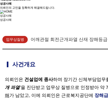
성공사례
의뢰인의 고민을 정확하게 해결해드립니다.
성공사례
성공사례
어깨관절 회전근개파열 산재 장해등급 "1
업무상질병
▎ 사건개요
의뢰인은
건설업에 종사
하며 장기간 신체부담업무를
개 파열
'
을 진단받고 업무상 질병으로 인정받아 약
해
가 남았고, 이에 의뢰인은
근로복지공단에
장해급