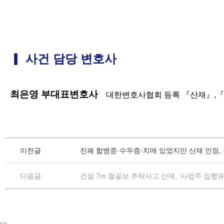
▎ 사건 담당 변호사
최은영 부대표변호사
대한변호사협회 등록 『산재』,『
이전글
진폐 합병증·수두증·치매 있었지만 산재 인정,
다음글
건설 7m 철골보 추락사고 산재, ‘사업주 집행유