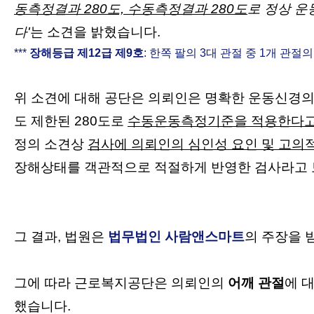
동측정결과 280도, 수동측정결과 280도
로 정상 운
다'
는 소견을 밝혔습니다.
***
장해등급 제12급 제9호
:
한쪽 팔의 3대 관절 중 1개 관절
위 소견에 대해 공단은 의뢰인은 명확한 운동신경
도 제한된 280도로
수동운동측정기준을 적용한다고 
정의 소견상
검사에 의뢰인의 심인성 요인 및 고의
장해상태를 객관적으로 적절하게 반영한 검사라고 
그 결과, 법원은
법무법인 사람앤스마트
의 주장을 
그에 따라 근로복지공단은 의뢰인의
어깨 관절
에 
했습니다.