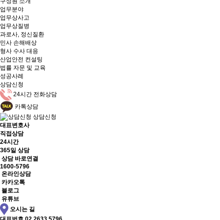
구성원 소개
업무분야
업무상사고
업무상질병
과로사, 정신질환
민사 손해배상
형사 수사 대응
산업안전 컨설팅
법률 자문 및 교육
성공사례
상담신청
24시간 전화상담
카톡상담
상담신청
대표변호사
직접상담
24시간
365일 상담
상담 바로연결
1600-5796
온라인상담
카카오톡
블로그
유튜브
오시는 길
대표번호
02.2633.5796