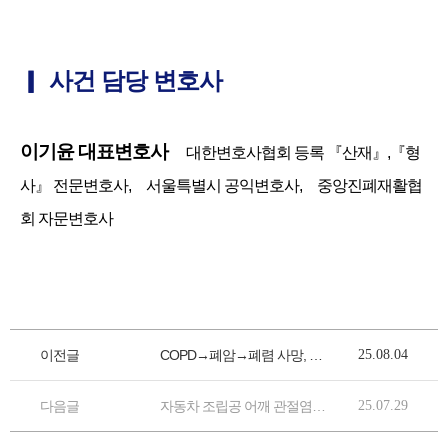
▎
사건 담당 변호사
이기윤 대표변호사
대한변호사협회 등록 『산재』,『형
사』 전문변호사, 서울특별시 공익변호사, 중앙진폐재활협
회 자문변호사
이전글
COPD→폐암→폐렴 사망, 소송으로 합병증 산재 인정 유족급여 승인 사례
25.08.04
다음글
자동차 조립공 어깨 관절염 산재, 인공관절 치환술 재요양 및 추가상병 인정 사례
25.07.29