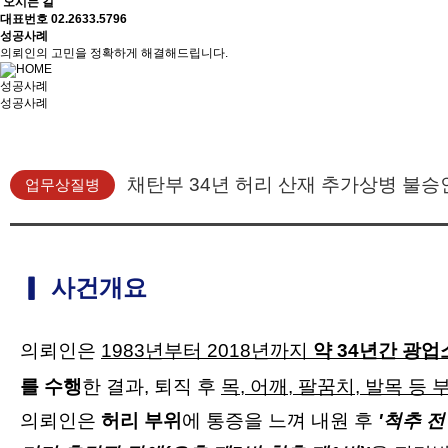
오시는 길
대표번호
02.2633.5796
성공사례
의뢰인의 고민을 정확하게 해결해드립니다.
성공사례
성공사례
채탄부 34년 허리 산재 추가상병 불승
업무상질병
▎ 사건개요
의뢰인은
1983년부터 2018년까지
약 34년간 광업
를 수행
한 결과, 퇴직 후
목, 어깨, 팔꿈치, 발목 등
의뢰인은
허리 부위
에 통증을 느껴 내원 후
'
척추 전