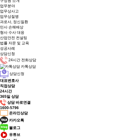
구성원 소개
업무분야
업무상사고
업무상질병
과로사, 정신질환
민사 손해배상
형사 수사 대응
산업안전 컨설팅
법률 자문 및 교육
성공사례
상담신청
24시간 전화상담
카톡상담
상담신청
대표변호사
직접상담
24시간
365일 상담
상담 바로연결
1600-5796
온라인상담
카카오톡
블로그
유튜브