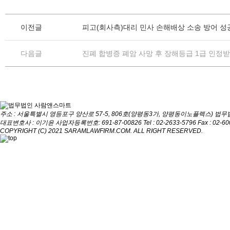
이전글
피고(회사측)대리 민사 손해배상 소송 방어 성공
다음글
진폐 합병증 폐암 사망 후 장해등급 1급 인정
주소 : 서울특별시 영등포구 양산로 57-5, 806호(양평동3가, 양평동이노플렉스)
법무
대표변호사 : 이기윤
사업자등록번호: 691-87-00826
Tel : 02-2633-5796
Fax : 02-6
COPYRIGHT (C) 2021 SARAMLAWFIRM.COM. ALL RIGHT RESERVED.