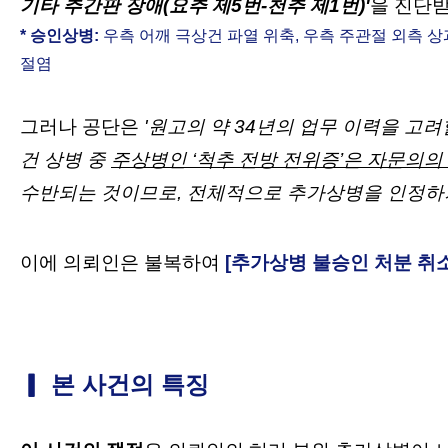
기타 추간판 장애(요추 제5번-천추 제1번)
'
을 진단
* 승인상병:
우측 어깨 극상건 파열 위축, 우측 주관절 외측 상
절염
그러나 공단은
'
원고의 약 34년의 업무 이력을 고려
건 상병 중
주상병인 ‘척추 전방 전위증’은 자문의의
수반되는 것이므로, 전체적으로 추가상병을 인정하
이에 의뢰인은 불복하여
[추가상병 불승인 처분 취
▎ 본 사건의 특징