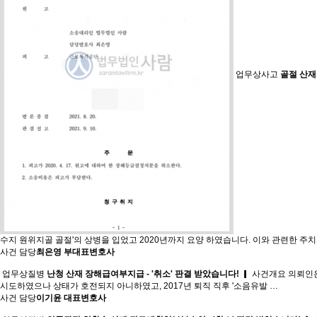
업무상사고
골절 산재 
수지 원위지골 골절'의 상병을 입었고 2020년까지 요양 하였습니다. 이와 관련한 주
사건 담당
최은영 부대표변호사
업무상질병
난청 산재 장해급여부지급 - '취소' 판결 받았습니다!
▎ 사건개요 의뢰인은
시도하였으나 상태가 호전되지 아니하였고, 2017년 퇴직 직후 '소음유발 …
사건 담당
이기윤 대표변호사