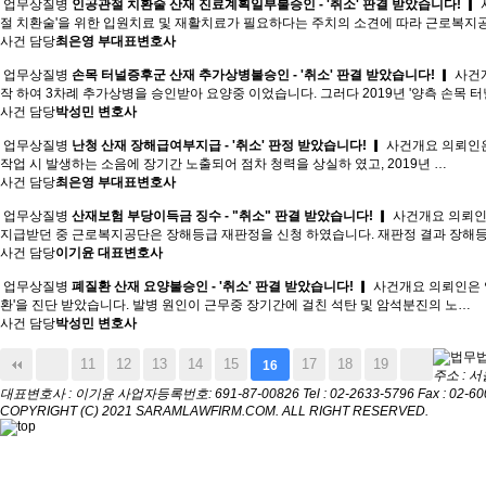
업무상질병
인공관절 치환술 산재 진료계획일부불승인 - '취소' 판결 받았습니다!
▎ 
절 치환술'을 위한 입원치료 및 재활치료가 필요하다는 주치의 소견에 따라 근로복
사건 담당
최은영 부대표변호사
업무상질병
손목 터널증후군 산재 추가상병불승인 - '취소' 판결 받았습니다!
▎ 사건
작 하여 3차례 추가상병을 승인받아 요양중 이었습니다. 그러다 2019년 '양측 손목 
사건 담당
박성민 변호사
업무상질병
난청 산재 장해급여부지급 - '취소' 판정 받았습니다!
▎ 사건개요 의뢰인은
작업 시 발생하는 소음에 장기간 노출되어 점차 청력을 상실하 였고, 2019년 …
사건 담당
최은영 부대표변호사
업무상질병
산재보험 부당이득금 징수 - "취소" 판결 받았습니다!
▎ 사건개요 의뢰인
지급받던 중 근로복지공단은 장해등급 재판정을 신청 하였습니다. 재판정 결과 장해
사건 담당
이기윤 대표변호사
업무상질병
폐질환 산재 요양불승인 - '취소' 판결 받았습니다!
▎ 사건개요 의뢰인은 
환'을 진단 받았습니다. 발병 원인이 근무중 장기간에 걸친 석탄 및 암석분진의 노…
사건 담당
박성민 변호사
11
12
13
14
15
17
18
19
16
주소 : 
대표변호사 : 이기윤
사업자등록번호: 691-87-00826
Tel : 02-2633-5796
Fax : 02-6
COPYRIGHT (C) 2021 SARAMLAWFIRM.COM. ALL RIGHT RESERVED.