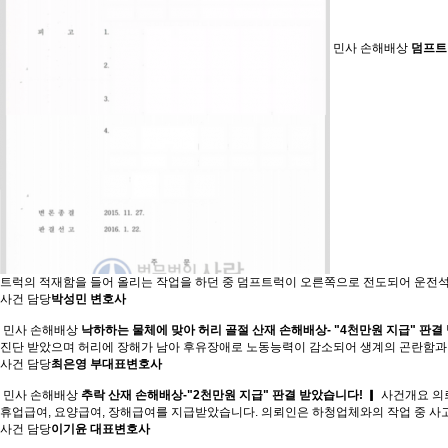
민사 손해배상
덤프트럭
트럭의 적재함을 들어 올리는 작업을 하던 중 덤프트럭이 오른쪽으로 전도되어 운전석
사건 담당
박성민 변호사
민사 손해배상
낙하하는 물체에 맞아 허리 골절 산재 손해배상- "4천만원 지급" 판결
진단 받았으며 허리에 장해가 남아 후유장애로 노동능력이 감소되어 생계의 곤란함과
사건 담당
최은영 부대표변호사
민사 손해배상
추락 산재 손해배상-"2천만원 지급" 판결 받았습니다!
▎ 사건개요 의
휴업급여, 요양급여, 장해급여를 지급받았습니다. 의뢰인은 하청업체와의 작업 중 사
사건 담당
이기윤 대표변호사