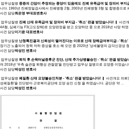
업무상질병
중증의 간암이 추정되는 종양이 있음에도 진폐 유족급여 및 장의비 부지급 -
니다. 1993년 진폐정밀검사에서 진폐병형 2형, 2003년 진폐병형 3형 및 합병증으로
사건 담당
최은영 부대표변호사
업무상질병
진폐 산재 유족급여 및 장의비 부지급 - '취소' 판결 받았습니다!
▎ 사건개
4A형, 심폐기능 F3(고도장해)로 요양판정을 받고 요양하던 중 으로 2018년 사망 하
사건 담당
이기윤 대표변호사
업무상질병
난청특진결과 신뢰성이 떨어진다는 이유로 산재 장해급여부지급 - '취소'
장기간 노출되어 청력 저하 증상을 호소 해 오던 중 2020년 '상세불명의 감각신경성
사건 담당
박성민 변호사
업무상질병
퇴직 후 손목터널증후군 진단, 산재 추가상병불승인 - '취소' 판결 받았습
여 2018년 '우측 슬관절 퇴행성 관절염'을 진단받고 업무상 질병으로 요양중 이었습니다
사건 담당
박성민 변호사
업무상질병
폐질환 산재 요양불승인처분 - '취소' 판결 받았습니다!
▎ 사건개요 의뢰인
성폐질환'을 진단받아 근로복지공단에 요양 승인 신청 을 하였습니다. 공단은 약 …
사건 담당
박성민 변호사